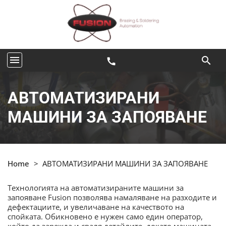
menu
search
call
АВТОМАТИЗИРАНИ
МАШИНИ ЗА ЗАПОЯВАНЕ
Home
>
АВТОМАТИЗИРАНИ МАШИНИ ЗА ЗАПОЯВАНЕ
Технологията на автоматизираните машини за
запояване Fusion позволява намаляване на разходите и
дефектациите, и увеличаване на качеството на
спойката. Обикновено е нужен само един оператор,
който да зарежда и сваля детайлите, докато машината