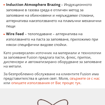
Induction Atmosphere Brazing
– Индукционното
запояване в газова среда е отличен метод за
запояване на обикновени и неръждаеми стомани,
алтернатива наизползването на пламъчни механични
пещи
Wire Feed
– телоподаване – алтернатива на
използването на паста за запояване, приложимо при
някои специфични видове спойки.
Като универсален източник на материали и технологии
за запояване Fusion предлага пасти, флюс, припои,
диспенсери и автоматизирано оборудване за запояване
на метали.
За безпроблемно обслужване на клиентите Fusion има
представителства в целия свят. Моля,
свържете се с нас
или
опишете използвания от Вас процес тук
.