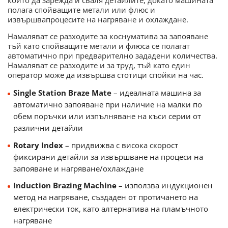
полага спойващите метали или флюс и
извършвапроцесите на нагряване и охлаждане.
Намаляват се разходите за коснуматива за запояване
тъй като спойващите метали и флюса се полагат
автоматично при предварително зададени количества.
Намаляват се разходите и за труд, тъй като един
оператор може да извършва стотици спойки на час.
Single Station Braze Mate
– идеалната машина за
автоматично запояване при наличие на малки по
обем поръчки или изпълняване на къси серии от
различни детайли
Rotary Index
– придвижва с висока скорост
фиксирани детайли за извършване на процеси на
запояване и нагряване/охлаждане
Induction Brazing Machine
– използва индукционен
метод на нагряване, създаден от протичането на
електрически ток, като алтернатива на пламъчното
нагряване