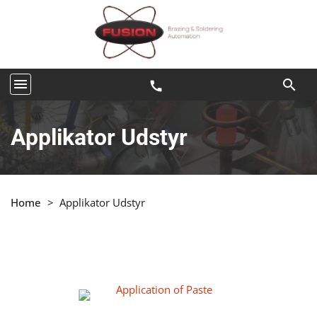
menu
search
call
Applikator Udstyr
Home
>
Applikator Udstyr