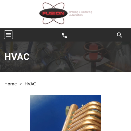
menu
search
call
HVAC
Home
>
HVAC